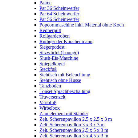
Palme
Par 36 Scheinwerfer
Par 64 Scheinwerfer
Par 56 Scheinwerfer
Popcornmaschine inkl. Material ohne Koch
Rednerpult
Rollgarderoben
Rüdiger der Knochenmann
Siegerpodest
Sitzwürfel (Lounge)
Slush-Eis-Maschine
Spiegelkugel
Steckfuß
Stehtisch mit Beleuchtung
Stehtisch ohne Husse
Tanzboden
Tonset Sprachbeschallung
Traversenzelt
Variofuß
Wirbelbox
Zaunelement mit Ständer
Zelt, Scherenpavillon 2,5 x 2,5 x 3 m
Zelt, Scherenpavillon 3 x 3 x 3 m
Zelt, Scherenpavillon 2,5 x 5 x 3 m
Zelt, Scherenpavillon 3 x 4,5 x 3 m