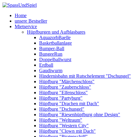
Home
unsere Bestseller
Mietservice
Hüpfburgen und Aufblasbares
AquazorbBaelle
Basketballanlage
Bumper-Ball
BungeeRun
Doppelballwurst
Erdball
Gaudiwurm
Hindernisbahn mit Rutschelement "Dschungel"
Hüpfburg "Märchenschloss"
Hüpfburg "Zauberschloss"
Hüpfburg "Elfenschloss"
Hüpfburg "Partyburg"
Hüpfburg "Drachen mit Dach"
Hüpfburg "Dschungel"
Hüpfburg "Riesenhüpfburg ohne Design"
Hüpfburg "Weltraum"
Hüpfburg "Western City"
Hüpfburg "Clown mit Dach"
Hüpfburg "Piratenschiff"