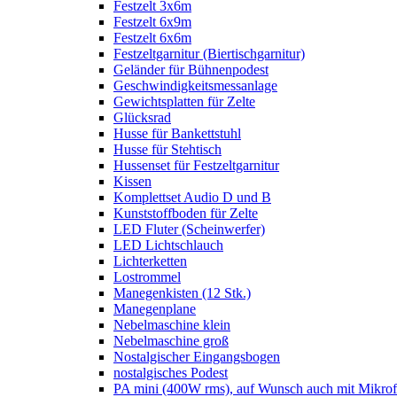
Festzelt 3x6m
Festzelt 6x9m
Festzelt 6x6m
Festzeltgarnitur (Biertischgarnitur)
Geländer für Bühnenpodest
Geschwindigkeitsmessanlage
Gewichtsplatten für Zelte
Glücksrad
Husse für Bankettstuhl
Husse für Stehtisch
Hussenset für Festzeltgarnitur
Kissen
Komplettset Audio D und B
Kunststoffboden für Zelte
LED Fluter (Scheinwerfer)
LED Lichtschlauch
Lichterketten
Lostrommel
Manegenkisten (12 Stk.)
Manegenplane
Nebelmaschine klein
Nebelmaschine groß
Nostalgischer Eingangsbogen
nostalgisches Podest
PA mini (400W rms), auf Wunsch auch mit Mikrof