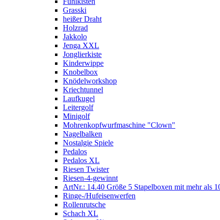
Fühlkisten
Grasski
heißer Draht
Holzrad
Jakkolo
Jenga XXL
Jonglierkiste
Kinderwippe
Knobelbox
Knödelworkshop
Kriechtunnel
Laufkugel
Leitergolf
Minigolf
Mohrenkopfwurfmaschine "Clown"
Nagelbalken
Nostalgie Spiele
Pedalos
Pedalos XL
Riesen Twister
Riesen-4-gewinnt
ArtNr.: 14.40 Größe 5 Stapelboxen mit mehr als 1
Ringe-/Hufeisenwerfen
Rollenrutsche
Schach XL