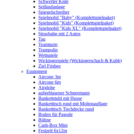
Schwerter Kiste
Seillaufanlage
Spiegelschreiber
Spielmobil "Baby" (Komplettspielpaket)
Spielmobil "Kids" (Komplettspielpaket)
Spielmobil "Kids XL" (Komplettspielpaket)
Straxbahn mit 2 Autos
Tau
Teamturm
Trampolin
Wettspiele
Wickingerspiele (Wickingerschach & Kubb)
Ziel Frisbee
Equipment
Aircone 3m
Aircone 6m
Airglobe
aufgeblasener Schneemann
Bankettstuhl mit Husse
Banketttisch rund mit Moltonauflage
Banketttisch Tischdecke rund
Boden für Pagode
Bühne
Cash-Box Mini
Festzelt 6x12m