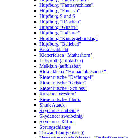
Hüpfburg "Fantasyschloss"
Hüpfburg "Fantasia"
Hüpfburg S und S
Hüpfburg "Häschen"
Hüpfburg "Giraffe"
Hüpfburg "Indianer"
Hüpfburg "Kindergeburtstag"
Hüpfburg "Bällebad"
Kissenschlacht
Kletterfelsen "Matherhorn"
Labyrinth (aufblasbar)
Melkkuh (aufblasbar)
Riesenkicker "Humantablesoccer"
Riesenrutsche "Dschungel"
Riesenrutsche "Geister"
Riesenrutsche "Schloss"
Rutsche "Western"
Riesenrutsche Titanic
Shark Attack
Skydancer einbeinig
Skydancer zweibeinig
Skydancer Röhren
Sprungschlange
Torwand (aufgeblasen)