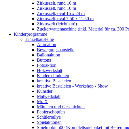
Zirkuszelt, rund 16 m
Zirkuszelt, rund 10 m
Zirkuszelt, oval 16 x 24 m
Zirkuszelt, oval 7.50 x 11.50 m
Zirkuszelt (leichtbau!)
Zuckerwattemaschine (inkl. Material für ca. 300 P
Kinderprogramme
Einzelbausteine
Animation
Bewegungsbaustelle
Ballonaktion
Buttons
Fotoaktion
Holzwerkstatt
Kinderschminken
kreative Basteleien
kreative Basteleien - Workshop - Show
Künstler
Malwerkstatt
Mr. X
Märchen und Geschichten
Papierschöpfen
Schülerrallye
Spielaktionen
Spielmobil 500 (Komplettspielpaket mit Betreuung