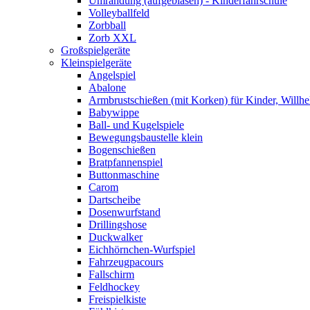
Umrandung (aufgeblasen) - Kinderfahrschule
Volleyballfeld
Zorbball
Zorb XXL
Großspielgeräte
Kleinspielgeräte
Angelspiel
Abalone
Armbrustschießen (mit Korken) für Kinder, Willhe
Babywippe
Ball- und Kugelspiele
Bewegungsbaustelle klein
Bogenschießen
Bratpfannenspiel
Buttonmaschine
Carom
Dartscheibe
Dosenwurfstand
Drillingshose
Duckwalker
Eichhörnchen-Wurfspiel
Fahrzeugpacours
Fallschirm
Feldhockey
Freispielkiste