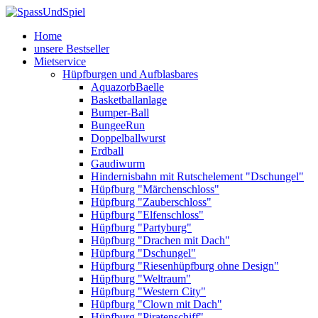
Home
unsere Bestseller
Mietservice
Hüpfburgen und Aufblasbares
AquazorbBaelle
Basketballanlage
Bumper-Ball
BungeeRun
Doppelballwurst
Erdball
Gaudiwurm
Hindernisbahn mit Rutschelement "Dschungel"
Hüpfburg "Märchenschloss"
Hüpfburg "Zauberschloss"
Hüpfburg "Elfenschloss"
Hüpfburg "Partyburg"
Hüpfburg "Drachen mit Dach"
Hüpfburg "Dschungel"
Hüpfburg "Riesenhüpfburg ohne Design"
Hüpfburg "Weltraum"
Hüpfburg "Western City"
Hüpfburg "Clown mit Dach"
Hüpfburg "Piratenschiff"