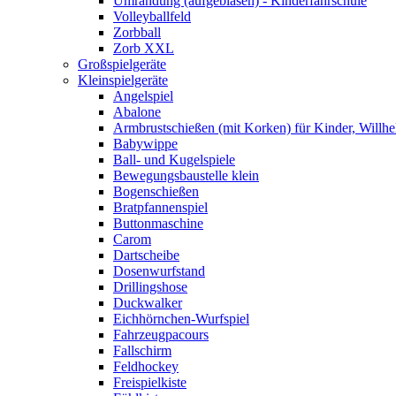
Umrandung (aufgeblasen) - Kinderfahrschule
Volleyballfeld
Zorbball
Zorb XXL
Großspielgeräte
Kleinspielgeräte
Angelspiel
Abalone
Armbrustschießen (mit Korken) für Kinder, Willhe
Babywippe
Ball- und Kugelspiele
Bewegungsbaustelle klein
Bogenschießen
Bratpfannenspiel
Buttonmaschine
Carom
Dartscheibe
Dosenwurfstand
Drillingshose
Duckwalker
Eichhörnchen-Wurfspiel
Fahrzeugpacours
Fallschirm
Feldhockey
Freispielkiste