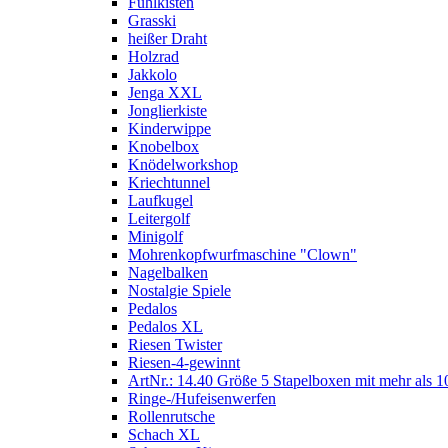
Fühlkisten
Grasski
heißer Draht
Holzrad
Jakkolo
Jenga XXL
Jonglierkiste
Kinderwippe
Knobelbox
Knödelworkshop
Kriechtunnel
Laufkugel
Leitergolf
Minigolf
Mohrenkopfwurfmaschine "Clown"
Nagelbalken
Nostalgie Spiele
Pedalos
Pedalos XL
Riesen Twister
Riesen-4-gewinnt
ArtNr.: 14.40 Größe 5 Stapelboxen mit mehr als 1
Ringe-/Hufeisenwerfen
Rollenrutsche
Schach XL