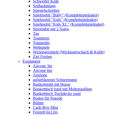
Schwerter Kiste
Seillaufanlage
Spiegelschreiber
Spielmobil "Baby" (Komplettspielpaket)
Spielmobil "Kids" (Komplettspielpaket)
Spielmobil "Kids XL" (Komplettspielpaket)
Straxbahn mit 2 Autos
Tau
Teamturm
Trampolin
Wettspiele
Wickingerspiele (Wickingerschach & Kubb)
Ziel Frisbee
Equipment
Aircone 3m
Aircone 6m
Airglobe
aufgeblasener Schneemann
Bankettstuhl mit Husse
Banketttisch rund mit Moltonauflage
Banketttisch Tischdecke rund
Boden für Pagode
Bühne
Cash-Box Mini
Festzelt 6x12m