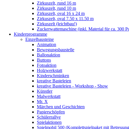
Zirkuszelt, rund 16 m
Zirkuszelt, rund 10 m
Zirkuszelt, oval 16 x 24 m
Zirkuszelt, oval 7.50 x 11.50 m
Zirkuszelt (leichtbau!)
Zuckerwattemaschine (inkl. Material für ca. 300 P
Kinderprogramme
Einzelbausteine
Animation
Bewegungsbaustelle
Ballonaktion
Buttons
Fotoaktion
Holzwerkstatt
Kinderschminken
kreative Basteleien
kreative Basteleien - Workshop - Show
Künstler
Malwerkstatt
Mr. X
Märchen und Geschichten
Papierschöpfen
Schülerrallye
Spielaktionen
Spielmobil 500 (Komplettspielpaket mit Betreuung