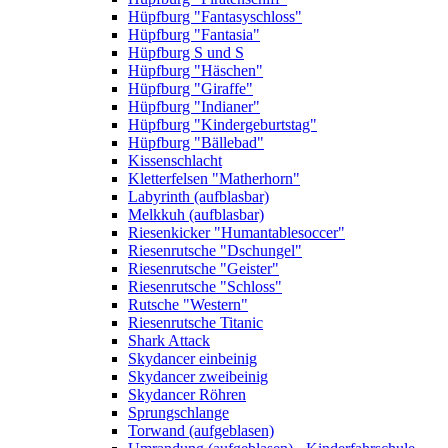
Hüpfburg "Fantasyschloss"
Hüpfburg "Fantasia"
Hüpfburg S und S
Hüpfburg "Häschen"
Hüpfburg "Giraffe"
Hüpfburg "Indianer"
Hüpfburg "Kindergeburtstag"
Hüpfburg "Bällebad"
Kissenschlacht
Kletterfelsen "Matherhorn"
Labyrinth (aufblasbar)
Melkkuh (aufblasbar)
Riesenkicker "Humantablesoccer"
Riesenrutsche "Dschungel"
Riesenrutsche "Geister"
Riesenrutsche "Schloss"
Rutsche "Western"
Riesenrutsche Titanic
Shark Attack
Skydancer einbeinig
Skydancer zweibeinig
Skydancer Röhren
Sprungschlange
Torwand (aufgeblasen)