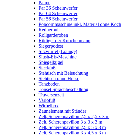
Palme
Par 36 Scheinwerfer
Par 64 Scheinwerfer
Par 56 Scheinwerfer
Popcornmaschine inkl. Material ohne Koch
Rednerpult
Rollgarderoben
Rüdiger der Knochenmann
Siegerpodest
Sitzwürfel (Lounge)
Slush-Eis-Maschine
Spiegelkugel
Steckfuß
Stehtisch mit Beleuchtung
Stehtisch ohne Husse
Tanzboden
Tonset Sprachbeschallung
Traversenzelt
Variofuß
Wirbelbox
Zaunelement mit Ständer
Zelt, Scherenpavillon 2,5 x 2,5 x 3 m
Zelt, Scherenpavillon 3 x 3 x 3 m
Zelt, Scherenpavillon 2,5 x 5 x 3 m
Zelt, Scherenpavillon 3 x 4,5 x 3 m