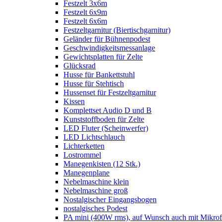
Festzelt 3x6m
Festzelt 6x9m
Festzelt 6x6m
Festzeltgarnitur (Biertischgarnitur)
Geländer für Bühnenpodest
Geschwindigkeitsmessanlage
Gewichtsplatten für Zelte
Glücksrad
Husse für Bankettstuhl
Husse für Stehtisch
Hussenset für Festzeltgarnitur
Kissen
Komplettset Audio D und B
Kunststoffboden für Zelte
LED Fluter (Scheinwerfer)
LED Lichtschlauch
Lichterketten
Lostrommel
Manegenkisten (12 Stk.)
Manegenplane
Nebelmaschine klein
Nebelmaschine groß
Nostalgischer Eingangsbogen
nostalgisches Podest
PA mini (400W rms), auf Wunsch auch mit Mikrof