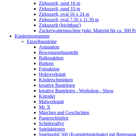
Zirkuszelt, rund 16 m
Zirkuszelt, rund 10 m
Zirkuszelt, oval 16 x 24 m
Zirkuszelt, oval 7.50 x 11.50 m
Zirkuszelt (leichtbau!)
Zuckerwattemaschine (inkl. Material für ca. 300 P
Kinderprogramme
Einzelbausteine
Animation
Bewegungsbaustelle
Ballonaktion
Buttons
Fotoaktion
Holzwerkstatt
Kinderschminken
kreative Basteleien
kreative Basteleien - Workshop - Show
Künstler
Malwerkstatt
Mr. X
Märchen und Geschichten
Papierschöpfen
Schülerrallye
Spielaktionen
Spielmobil 500 (Komplettspielpaket mit Betreuung