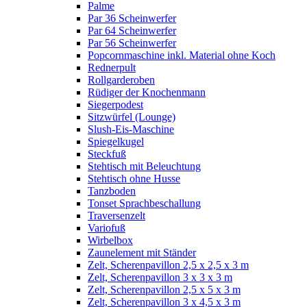
Palme
Par 36 Scheinwerfer
Par 64 Scheinwerfer
Par 56 Scheinwerfer
Popcornmaschine inkl. Material ohne Koch
Rednerpult
Rollgarderoben
Rüdiger der Knochenmann
Siegerpodest
Sitzwürfel (Lounge)
Slush-Eis-Maschine
Spiegelkugel
Steckfuß
Stehtisch mit Beleuchtung
Stehtisch ohne Husse
Tanzboden
Tonset Sprachbeschallung
Traversenzelt
Variofuß
Wirbelbox
Zaunelement mit Ständer
Zelt, Scherenpavillon 2,5 x 2,5 x 3 m
Zelt, Scherenpavillon 3 x 3 x 3 m
Zelt, Scherenpavillon 2,5 x 5 x 3 m
Zelt, Scherenpavillon 3 x 4,5 x 3 m