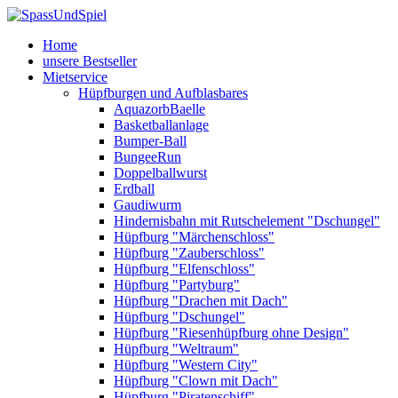
Home
unsere Bestseller
Mietservice
Hüpfburgen und Aufblasbares
AquazorbBaelle
Basketballanlage
Bumper-Ball
BungeeRun
Doppelballwurst
Erdball
Gaudiwurm
Hindernisbahn mit Rutschelement "Dschungel"
Hüpfburg "Märchenschloss"
Hüpfburg "Zauberschloss"
Hüpfburg "Elfenschloss"
Hüpfburg "Partyburg"
Hüpfburg "Drachen mit Dach"
Hüpfburg "Dschungel"
Hüpfburg "Riesenhüpfburg ohne Design"
Hüpfburg "Weltraum"
Hüpfburg "Western City"
Hüpfburg "Clown mit Dach"
Hüpfburg "Piratenschiff"