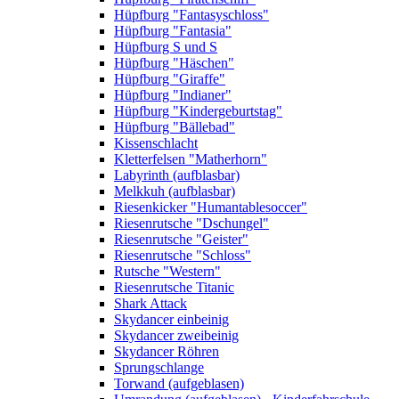
Hüpfburg "Fantasyschloss"
Hüpfburg "Fantasia"
Hüpfburg S und S
Hüpfburg "Häschen"
Hüpfburg "Giraffe"
Hüpfburg "Indianer"
Hüpfburg "Kindergeburtstag"
Hüpfburg "Bällebad"
Kissenschlacht
Kletterfelsen "Matherhorn"
Labyrinth (aufblasbar)
Melkkuh (aufblasbar)
Riesenkicker "Humantablesoccer"
Riesenrutsche "Dschungel"
Riesenrutsche "Geister"
Riesenrutsche "Schloss"
Rutsche "Western"
Riesenrutsche Titanic
Shark Attack
Skydancer einbeinig
Skydancer zweibeinig
Skydancer Röhren
Sprungschlange
Torwand (aufgeblasen)