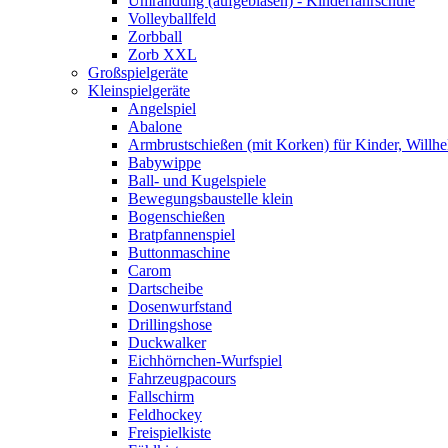
Umrandung (aufgeblasen) - Kinderfahrschule
Volleyballfeld
Zorbball
Zorb XXL
Großspielgeräte
Kleinspielgeräte
Angelspiel
Abalone
Armbrustschießen (mit Korken) für Kinder, Willhe
Babywippe
Ball- und Kugelspiele
Bewegungsbaustelle klein
Bogenschießen
Bratpfannenspiel
Buttonmaschine
Carom
Dartscheibe
Dosenwurfstand
Drillingshose
Duckwalker
Eichhörnchen-Wurfspiel
Fahrzeugpacours
Fallschirm
Feldhockey
Freispielkiste