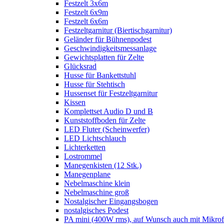
Festzelt 3x6m
Festzelt 6x9m
Festzelt 6x6m
Festzeltgarnitur (Biertischgarnitur)
Geländer für Bühnenpodest
Geschwindigkeitsmessanlage
Gewichtsplatten für Zelte
Glücksrad
Husse für Bankettstuhl
Husse für Stehtisch
Hussenset für Festzeltgarnitur
Kissen
Komplettset Audio D und B
Kunststoffboden für Zelte
LED Fluter (Scheinwerfer)
LED Lichtschlauch
Lichterketten
Lostrommel
Manegenkisten (12 Stk.)
Manegenplane
Nebelmaschine klein
Nebelmaschine groß
Nostalgischer Eingangsbogen
nostalgisches Podest
PA mini (400W rms), auf Wunsch auch mit Mikrof