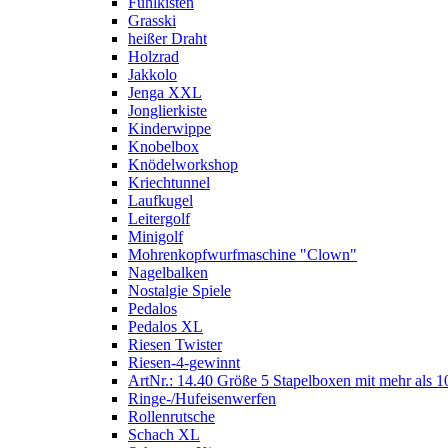
Fühlkisten
Grasski
heißer Draht
Holzrad
Jakkolo
Jenga XXL
Jonglierkiste
Kinderwippe
Knobelbox
Knödelworkshop
Kriechtunnel
Laufkugel
Leitergolf
Minigolf
Mohrenkopfwurfmaschine "Clown"
Nagelbalken
Nostalgie Spiele
Pedalos
Pedalos XL
Riesen Twister
Riesen-4-gewinnt
ArtNr.: 14.40 Größe 5 Stapelboxen mit mehr als 1
Ringe-/Hufeisenwerfen
Rollenrutsche
Schach XL