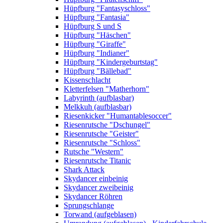
Hüpfburg "Fantasyschloss"
Hüpfburg "Fantasia"
Hüpfburg S und S
Hüpfburg "Häschen"
Hüpfburg "Giraffe"
Hüpfburg "Indianer"
Hüpfburg "Kindergeburtstag"
Hüpfburg "Bällebad"
Kissenschlacht
Kletterfelsen "Matherhorn"
Labyrinth (aufblasbar)
Melkkuh (aufblasbar)
Riesenkicker "Humantablesoccer"
Riesenrutsche "Dschungel"
Riesenrutsche "Geister"
Riesenrutsche "Schloss"
Rutsche "Western"
Riesenrutsche Titanic
Shark Attack
Skydancer einbeinig
Skydancer zweibeinig
Skydancer Röhren
Sprungschlange
Torwand (aufgeblasen)