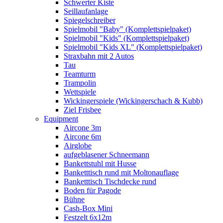
Schwerter Kiste
Seillaufanlage
Spiegelschreiber
Spielmobil "Baby" (Komplettspielpaket)
Spielmobil "Kids" (Komplettspielpaket)
Spielmobil "Kids XL" (Komplettspielpaket)
Straxbahn mit 2 Autos
Tau
Teamturm
Trampolin
Wettspiele
Wickingerspiele (Wickingerschach & Kubb)
Ziel Frisbee
Equipment
Aircone 3m
Aircone 6m
Airglobe
aufgeblasener Schneemann
Bankettstuhl mit Husse
Banketttisch rund mit Moltonauflage
Banketttisch Tischdecke rund
Boden für Pagode
Bühne
Cash-Box Mini
Festzelt 6x12m