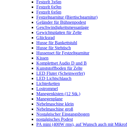
Festzelt 3x6m
Festzelt 6x9m
Festzelt 6x6m
Festzeltgarnitur (Biertischgarnitur)
Geländer für Bühnenpodest
Geschwindigkeitsmessanlage
Gewichtsplatten für Zelte
Glücksrad
Husse für Bankettstuhl
Husse für Stehtisch
Hussenset für Festzeltgarnitur
Kissen
Komplettset Audio D und B
Kunststoffboden für Zelte
LED Fluter (Scheinwerfer)
LED Lichtschlauch
Lichterketten
Lostrommel
Manegenkisten (12 Stk.)
Manegenplane
Nebelmaschine klein
Nebelmaschine groß
Nostalgischer Eingangsbogen
nostalgisches Podest
PA mini (400W rms), auf Wunsch auch mit Mikrof