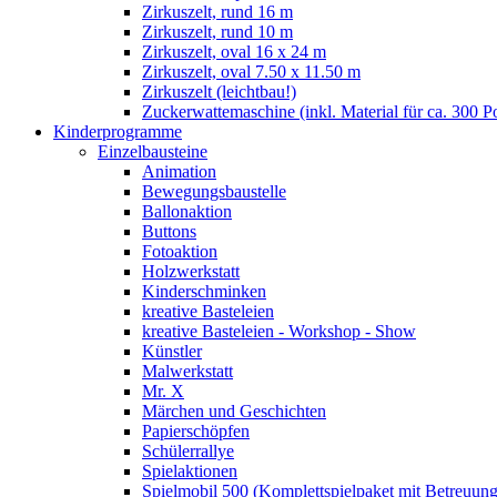
Zirkuszelt, rund 16 m
Zirkuszelt, rund 10 m
Zirkuszelt, oval 16 x 24 m
Zirkuszelt, oval 7.50 x 11.50 m
Zirkuszelt (leichtbau!)
Zuckerwattemaschine (inkl. Material für ca. 300 P
Kinderprogramme
Einzelbausteine
Animation
Bewegungsbaustelle
Ballonaktion
Buttons
Fotoaktion
Holzwerkstatt
Kinderschminken
kreative Basteleien
kreative Basteleien - Workshop - Show
Künstler
Malwerkstatt
Mr. X
Märchen und Geschichten
Papierschöpfen
Schülerrallye
Spielaktionen
Spielmobil 500 (Komplettspielpaket mit Betreuung