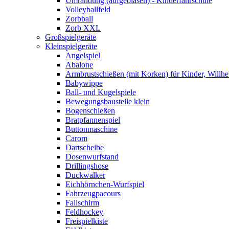
Umrandung (aufgeblasen) - Kinderfahrschule
Volleyballfeld
Zorbball
Zorb XXL
Großspielgeräte
Kleinspielgeräte
Angelspiel
Abalone
Armbrustschießen (mit Korken) für Kinder, Willhe
Babywippe
Ball- und Kugelspiele
Bewegungsbaustelle klein
Bogenschießen
Bratpfannenspiel
Buttonmaschine
Carom
Dartscheibe
Dosenwurfstand
Drillingshose
Duckwalker
Eichhörnchen-Wurfspiel
Fahrzeugpacours
Fallschirm
Feldhockey
Freispielkiste