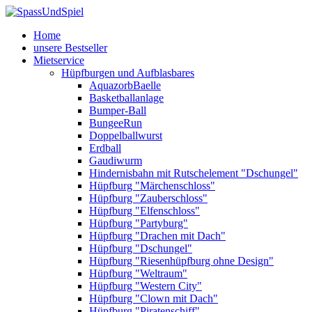
Home
unsere Bestseller
Mietservice
Hüpfburgen und Aufblasbares
AquazorbBaelle
Basketballanlage
Bumper-Ball
BungeeRun
Doppelballwurst
Erdball
Gaudiwurm
Hindernisbahn mit Rutschelement "Dschungel"
Hüpfburg "Märchenschloss"
Hüpfburg "Zauberschloss"
Hüpfburg "Elfenschloss"
Hüpfburg "Partyburg"
Hüpfburg "Drachen mit Dach"
Hüpfburg "Dschungel"
Hüpfburg "Riesenhüpfburg ohne Design"
Hüpfburg "Weltraum"
Hüpfburg "Western City"
Hüpfburg "Clown mit Dach"
Hüpfburg "Piratenschiff"