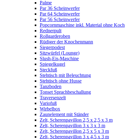
Palme
Par 36 Scheinwerfer
Par 64 Scheinwerfer
Par 56 Scheinwerfer
Popcornmaschine inkl. Material ohne Koch
Rednerpult
Rollgarderoben
Rüdiger der Knochenmann
Siegerpodest
Sitzwürfel (Lounge)
Slush-Eis-Maschine
Spiegelkugel
Steckfuß
Stehtisch mit Beleuchtung
Stehtisch ohne Husse
Tanzboden
Tonset Sprachbeschallung
Traversenzelt
Variofuß
Wirbelbox
Zaunelement mit Ständer
Zelt, Scherenpavillon 2,5 x 2,5 x 3 m
Zelt, Scherenpavillon 3 x 3 x 3 m
Zelt, Scherenpavillon 2,5 x 5 x 3 m
Zelt, Scherenpavillon 3 x 4,5 x 3 m