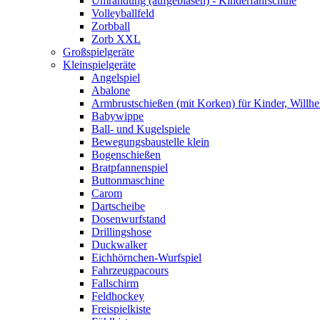
Umrandung (aufgeblasen) - Kinderfahrschule
Volleyballfeld
Zorbball
Zorb XXL
Großspielgeräte
Kleinspielgeräte
Angelspiel
Abalone
Armbrustschießen (mit Korken) für Kinder, Willhe
Babywippe
Ball- und Kugelspiele
Bewegungsbaustelle klein
Bogenschießen
Bratpfannenspiel
Buttonmaschine
Carom
Dartscheibe
Dosenwurfstand
Drillingshose
Duckwalker
Eichhörnchen-Wurfspiel
Fahrzeugpacours
Fallschirm
Feldhockey
Freispielkiste