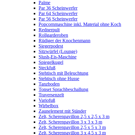
Palme
Par 36 Scheinwerfer
Par 64 Scheinwerfer
Par 56 Scheinwerfer
Popcornmaschine inkl. Material ohne Koch
Rednerpult
Rollgarderoben
Rüdiger der Knochenmann
Siegerpodest
Sitzwürfel (Lounge)
Slush-Eis-Maschine
Spiegelkugel
Steckfuß
Stehtisch mit Beleuchtung
Stehtisch ohne Husse
Tanzboden
Tonset Sprachbeschallung
Traversenzelt
Variofuß
Wirbelbox
Zaunelement mit Ständer
Zelt, Scherenpavillon 2,5 x 2,5 x 3 m
Zelt, Scherenpavillon 3 x 3 x 3 m
Zelt, Scherenpavillon 2,5 x 5 x 3 m
Zelt, Scherenpavillon 3 x 4,5 x 3 m