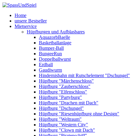
Home
unsere Bestseller
Mietservice
Hüpfburgen und Aufblasbares
AquazorbBaelle
Basketballanlage
Bumper-Ball
BungeeRun
Doppelballwurst
Erdball
Gaudiwurm
Hindernisbahn mit Rutschelement "Dschungel"
Hüpfburg "Märchenschloss"
Hüpfburg "Zauberschloss"
Hüpfburg "Elfenschloss"
Hüpfburg "Partyburg"
Hüpfburg "Drachen mit Dach"
Hüpfburg "Dschungel"
Hüpfburg "Riesenhüpfburg ohne Design"
Hüpfburg "Weltraum"
Hüpfburg "Western City"
Hüpfburg "Clown mit Dach"
Hüpfburg "Piratenschiff"