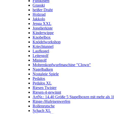
Fühlkisten
Grasski
heißer Draht
Holzrad
Jakkolo
Jenga XXL
Jonglierkiste
Kinderwippe
Knobelbox
Knödelworkshop
Kriechtunnel
Laufkugel
Leitergolf
Minigolf
Mohrenkopfwurfmaschine "Clown"
Nagelbalken
Nostalgie Spiele
Pedalos
Pedalos XL
Riesen Twister
Riesen-4-gewinnt
ArtNr.: 14.40 Größe 5 Stapelboxen mit mehr als 1
Ringe-/Hufeisenwerfen
Rollenrutsche
Schach XL